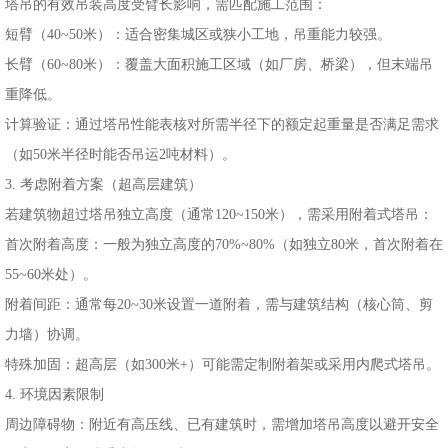
塔吊的有效吊装高度受臂长影响，需匹配施工范围：
短臂（40~50米）：适合密集城区或狭小工地，吊重能力较强。
长臂（60~80米）：覆盖大面积施工区域（如厂房、桥梁），但末端吊
重降低。
计算验证：通过塔吊性能表核对所需半径下的额定起重量是否满足需求
（如50米半径时能否吊运2吨材料）。
3. 考虑附着方案（超高层建筑）
若建筑物超过塔吊独立高度（通常120~150米），需采用附着式塔吊：
首次附着高度：一般为独立高度的70%~80%（如独立80米，首次附着在
55~60米处）。
附着间距：通常每20~30米设置一道附着，需与建筑结构（核心筒、剪
力墙）协调。
特殊加固：超高层（如300米+）可能需定制附着架或采用内爬式塔吊。
4. 环境因素限制
周边障碍物：附近有高压线、已有建筑时，需增加塔吊高度以避开安全