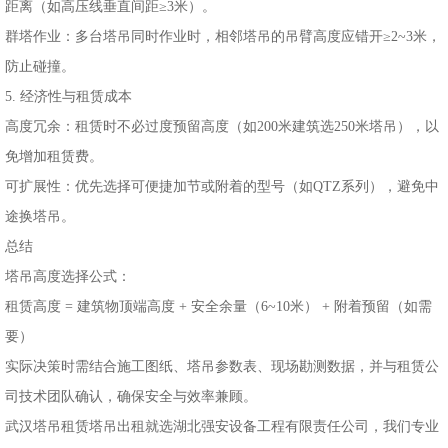
距离（如高压线垂直间距≥3米）。
群塔作业：多台塔吊同时作业时，相邻塔吊的吊臂高度应错开≥2~3米，
防止碰撞。
5. 经济性与租赁成本
高度冗余：租赁时不必过度预留高度（如200米建筑选250米塔吊），以
免增加租赁费。
可扩展性：优先选择可便捷加节或附着的型号（如QTZ系列），避免中
途换塔吊。
总结
塔吊高度选择公式：
租赁高度 = 建筑物顶端高度 + 安全余量（6~10米） + 附着预留（如需
要）
实际决策时需结合施工图纸、塔吊参数表、现场勘测数据，并与租赁公
司技术团队确认，确保安全与效率兼顾。
武汉塔吊租赁塔吊出租就选湖北强安设备工程有限责任公司，我们专业