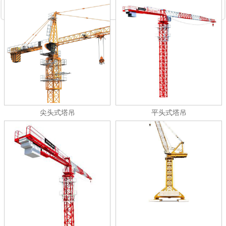
尖头式塔吊
平头式塔吊