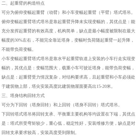
二、起重臂的构造特点
可分为俯仰变幅起重臂（动臂）和小车变幅起重臂（平臂）塔式塔吊。
俯仰变幅起重臂塔式塔吊是靠起重臂升降未实现变幅的，其优点是：能
充分发挥起重臂的有效高度，机构简单，缺点是最小幅度被限制在最大
幅度的30%左右，不能完全靠近塔身，变幅时负荷随起重臂一起升降，
不能带负荷变幅。
小车变幅起重臂塔式塔吊是靠水平起重臂轨道上安装的小车行走实现变
幅的，其优点是：变幅范围大，载重小车可驶近塔身，能带负荷变幅，
缺点是：起重臂受力情况复杂，对结构要求高，且起重臂和小车必须处
于建筑物上部，塔尖安装高度比建筑物屋面要高出15-20米。
三、塔身结构回转方式
可分为下回转（塔身回转）和上回转（塔身不回转）塔式塔吊。
下回转塔式塔吊将回转支承、平衡重主要机构等均设置在下端，其优点
是：塔式所受弯矩较少，重心低，稳定性好，安装维修方便，缺点是对
回转支承要求较高，安装高度受到限制。