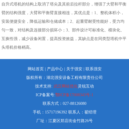
自升式塔机的结构上取消了塔尖及其前后拉杆部分，增强了大臂和平衡
臂的结构强度，大臂和平衡臂直接相连，其优点是：1、整机体积小，
安装便捷安全，降低运输和仓储成本；2、起重臂耐受性能好，受力均
匀一致，对结构及连接部分损坏小；3、部件设计可标准化、模块化、
互换性强，减少设备闲置，提高投资效益，其缺点是在同类型塔机中平
头塔机价格稍高。
网站首页
|
产品中心
|
关于强安
|
联系强安
版权所有：湖北强安设备工程有限责任公司
技术支持:
武汉网站优化
灵锐互动
ICP备案号:
鄂ICP备17008343号-1
联系方式：027-88126080
手机：15717196392 联系人：翟经理
厂址：江夏区郑店街金竹路26号