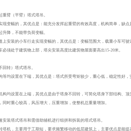
起重臂（平臂）塔式塔吊。
实现变幅的，其优点是：能充分发挥起重臂的有效高度，机构简单，缺点是
起升降，不能带负荷变幅。
道上安装的小车行走实现变幅的，其优点是：变幅范围大，载重小车可驶
必须处于建筑物上部，塔尖安装高度比建筑物屋面要高出15-20米。
不回转）塔式塔吊。
构等均设置在下端，其优点是：塔式所受弯矩较少，重心低，稳定性好，
机构均设置在上端，其优点是由于塔身不回转，可简化塔身下部结构、顶
，同时重心较高，风压增大，压重增加，使整机总重量增加。
速安装塔式塔吊和需借助辅机进行组拼和拆装的塔式塔吊。
转塔机，主要用于工期短，要求频繁移动的低层建筑上，主要优点是能提