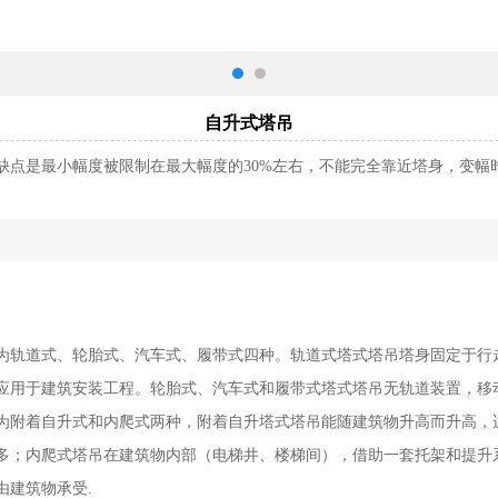
自升式塔吊
缺点是最小幅度被限制在最大幅度的30%左右，不能完全靠近塔身，变幅
为轨道式、轮胎式、汽车式、履带式四种。轨道式塔式塔吊塔身固定于行
应用于建筑安装工程。轮胎式、汽车式和履带式塔式塔吊无轨道装置，移
为附着自升式和内爬式两种，附着自升塔式塔吊能随建筑物升高而升高，
多；内爬式塔吊在建筑物内部（电梯井、楼梯间），借助一套托架和提升
由建筑物承受.