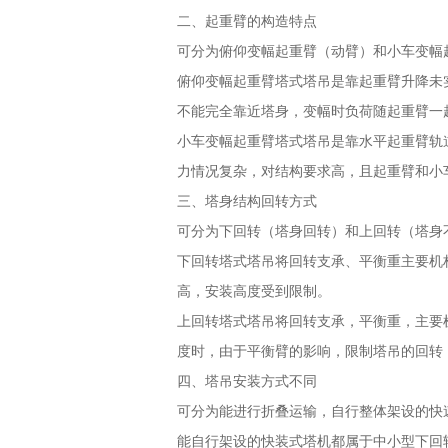
二、起重臂的构造特点
可分为俯仰变幅起重臂（动臂）和小车变幅
俯仰变幅起重臂塔式塔吊是靠起重臂升降未
不能完全靠近塔身，变幅时负荷随起重臂一
小车变幅起重臂塔式塔吊是靠水平起重臂轨
力情况复杂，对结构要求高，且起重臂和小车
三、塔身结构回转方式
可分为下回转（塔身回转）和上回转（塔身
下回转塔式塔吊将回转支承、平衡重主要机
高，安装高度受到限制。
上回转塔式塔吊将回转支承，平衡重，主要
度时，由于平衡臂的影响，限制塔吊的回转
四、塔吊安装方式不同
可分为能进行折叠运输，自行整体架设的快
能自行架设的快装式塔机都属于中小型下回