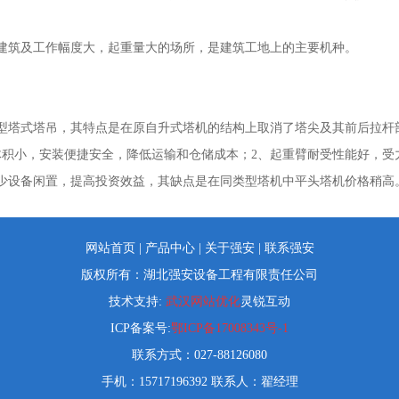
建筑及工作幅度大，起重量大的场所，是建筑工地上的主要机种。
型塔式塔吊，其特点是在原自升式塔机的结构上取消了塔尖及其前后拉杆
体积小，安装便捷安全，降低运输和仓储成本；2、起重臂耐受性能好，受
少设备闲置，提高投资效益，其缺点是在同类型塔机中平头塔机价格稍高
网站首页
|
产品中心
|
关于强安
|
联系强安
版权所有：湖北强安设备工程有限责任公司
技术支持:
武汉网站优化
灵锐互动
ICP备案号:
鄂ICP备17008343号-1
联系方式：027-88126080
手机：15717196392 联系人：翟经理