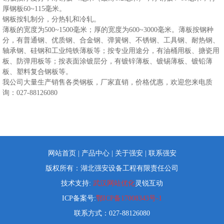
厚钢板60~115毫米。
钢板按轧制分，分热轧和冷轧。
薄板的宽度为500~1500毫米；厚的宽度为600~3000毫米。薄板按钢种
分，有普通钢、优质钢、合金钢、弹簧钢、不锈钢、工具钢、耐热钢、
轴承钢、硅钢和工业纯铁薄板等；按专业用途分，有油桶用板、搪瓷用
板、防弹用板等；按表面涂镀层分，有镀锌薄板、镀锡薄板、镀铅薄
板、塑料复合钢板等。
我公司大量生产销售各类钢板，厂家直销，价格优惠，欢迎您来电质
询：027-88126080
网站首页
|
产品中心
|
关于强安
|
联系强安
版权所有：湖北强安设备工程有限责任公司
技术支持:
武汉网站优化
灵锐互动
ICP备案号:
鄂ICP备17008343号-1
联系方式：027-88126080